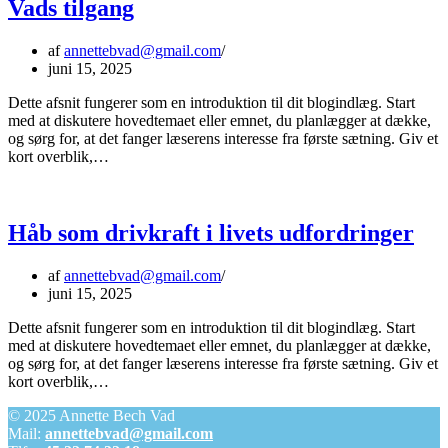
Vads tilgang
af
annettebvad@gmail.com
juni 15, 2025
Dette afsnit fungerer som en introduktion til dit blogindlæg. Start
med at diskutere hovedtemaet eller emnet, du planlægger at dække,
og sørg for, at det fanger læserens interesse fra første sætning. Giv et
Fra
kort overblik,…
erfaring
til
empati:
Annette
Håb som drivkraft i livets udfordringer
Bech
Vads
af
annettebvad@gmail.com
tilgang
juni 15, 2025
Dette afsnit fungerer som en introduktion til dit blogindlæg. Start
med at diskutere hovedtemaet eller emnet, du planlægger at dække,
og sørg for, at det fanger læserens interesse fra første sætning. Giv et
Håb
kort overblik,…
som
© 2025 Annette Bech Vad
drivkraft
Mail:
annettebvad@gmail.com
i