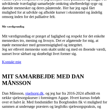
udviklende tværfagligt samarbejde omkring uhelbredeligt syge og
døende mennesker og deres pårørende. Her har jeg også fået
mulighed for at udvikle og afholde kurser i eksistentiel og åndelig
omsorg inden for det palliative felt.
Mit værdigrundlag
Mit værdigrundlag er præget af faglighed og respekt for det enkelte
menneskes tro, mening og livssyn. Det er afgørende for mig, at
møde mennesker med gennemsigtighed og integritet.
Jeg ser ethvert menneske som skabt unikt og med en iboende værdi,
uanset hvor sårbart og skrøbeligt livet former sig.
Kontakt mig
MIT SAMARBEJDE MED DAN
MÅNSSON
Dan Månsson,
sjaelsorg.dk,
og jeg har fra 2016-2024 afholdt en
række sjælesorgskurser i foreningen Agape. Hvert kursus forløb
over et halvt år. Med fondsmidler fra Borgfonden fik vi mulighed for
sammen at undersøge præsters og lægfolks sjælesorgspraksis, og