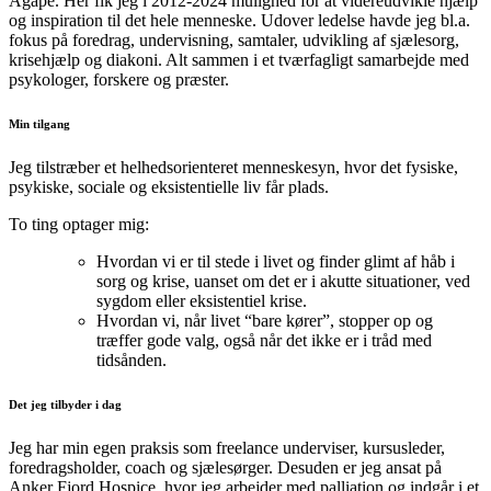
Agape. Her fik jeg i 2012-2024 mulighed for at videreudvikle hjælp
og inspiration til det hele menneske. Udover ledelse havde jeg bl.a.
fokus på foredrag, undervisning, samtaler, udvikling af sjælesorg,
krisehjælp og diakoni. Alt sammen i et tværfagligt samarbejde med
psykologer, forskere og præster.
Min tilgang
Jeg tilstræber et helhedsorienteret menneskesyn, hvor det fysiske,
psykiske, sociale og eksistentielle liv får plads.
To ting optager mig:
Hvordan vi er til stede i livet og finder glimt af håb i
sorg og krise, uanset om det er i akutte situationer, ved
sygdom eller eksistentiel krise.
Hvordan vi, når livet “bare kører”, stopper op og
træffer gode valg, også når det ikke er i tråd med
tidsånden.
Det jeg tilbyder i dag
Jeg har min egen praksis som freelance underviser, kursusleder,
foredragsholder, coach og sjælesørger. Desuden er jeg ansat på
Anker Fjord Hospice, hvor jeg arbejder med palliation og indgår i et