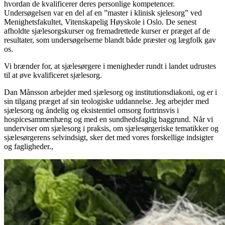
hvordan de kvalificerer deres personlige kompetencer.
Undersøgelsen var en del af en ”master i klinisk sjelesorg” ved
Menighetsfakultet, Vitenskapelig Høyskole i Oslo. De senest
afholdte sjælesorgskurser og fremadrettede kurser er præget af de
resultater, som undersøgelserne blandt både præster og lægfolk gav
os.
Vi brænder for, at sjælesørgere i menigheder rundt i landet udrustes
til at øve kvalificeret sjælesorg.
Dan Månsson arbejder med sjælesorg og institutionsdiakoni, og er i
sin tilgang præget af sin teologiske uddannelse. Jeg arbejder med
sjælesorg og åndelig og eksistentiel omsorg fortrinsvis i
hospicesammenhæng og med en sundhedsfaglig baggrund. Når vi
underviser om sjælesorg i praksis, om sjælesørgeriske tematikker og
sjælesørgerens selvindsigt, sker det med vores forskellige indsigter
og fagligheder.,