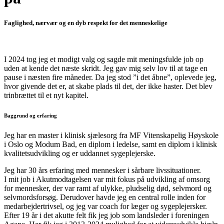
Faglighed, nærvær og en dyb respekt for det menneskelige
I 2024 tog jeg et modigt valg og sagde mit meningsfulde job op
uden at kende det næste skridt. Jeg gav mig selv lov til at tage en
pause i næsten fire måneder. Da jeg stod ”i det åbne”, oplevede jeg,
hvor givende det er, at skabe plads til det, der ikke haster. Det blev
trinbrættet til et nyt kapitel.
Baggrund og erfaring
Jeg har en master i klinisk sjælesorg fra MF Vitenskapelig Høyskole
i Oslo og Modum Bad, en diplom i ledelse, samt en diplom i klinisk
kvalitetsudvikling og er uddannet sygeplejerske.
Jeg har 30 års erfaring med mennesker i sårbare livssituationer.
I mit job i Akutmodtagelsen var mit fokus på udvikling af omsorg
for mennesker, der var ramt af ulykke, pludselig død, selvmord og
selvmordsforsøg. Derudover havde jeg en central rolle inden for
medarbejdertrivsel, og jeg var coach for læger og sygeplejersker.
Efter 19 år i det akutte felt fik jeg job som landsleder i foreningen