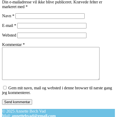
Din e-mailadresse vil ikke blive publiceret.
Krævede felter er
markeret med
*
Navn
*
E-mail
*
Websted
Kommentar
*
Gem mit navn, mail og websted i denne browser til næste gang
jeg kommenterer.
© 2025 Annette Bech Vad
Mail:
annettebvad@gmail.com