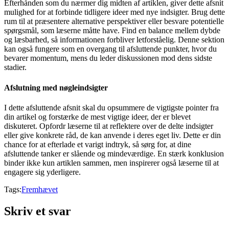
Efterhånden som du nærmer dig midten af artiklen, giver dette afsnit
mulighed for at forbinde tidligere ideer med nye indsigter. Brug dette
rum til at præsentere alternative perspektiver eller besvare potentielle
spørgsmål, som læserne måtte have. Find en balance mellem dybde
og læsbarhed, så informationen forbliver letforståelig. Denne sektion
kan også fungere som en overgang til afsluttende punkter, hvor du
bevarer momentum, mens du leder diskussionen mod dens sidste
stadier.
Afslutning med nøgleindsigter
I dette afsluttende afsnit skal du opsummere de vigtigste pointer fra
din artikel og forstærke de mest vigtige ideer, der er blevet
diskuteret. Opfordr læserne til at reflektere over de delte indsigter
eller give konkrete råd, de kan anvende i deres eget liv. Dette er din
chance for at efterlade et varigt indtryk, så sørg for, at dine
afsluttende tanker er slående og mindeværdige. En stærk konklusion
binder ikke kun artiklen sammen, men inspirerer også læserne til at
engagere sig yderligere.
Tags:
Fremhævet
Skriv et svar