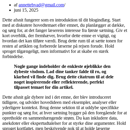
af
annettebvad@gmail.com
juni 15, 2025
Dette afsnit fungerer som en introduktion til dit blogindlæg. Start
med at diskutere hovedtemaet eller emnet, du planlægger at dække,
og sørg for, at det fanger læserens interesse fra første sætning. Giv et
kort overblik, der fremhæver, hvorfor dette emne er vigtigt, og
hvordan det kan tilføre værdi. Brug dette rum til at sætte tonen for
resten af artiklen og forberede læserne på rejsen forude. Hold
sproget tilgængeligt, men informativt for at skabe en stærk
forbindelse.
Nogle gange indeholder de enkleste øjeblikke den
dybeste visdom. Lad dine tanker falde til ro, og
klarhed vil finde dig. Brug dette citatrum til at dele
noget inspirerende eller reflekterende, perfekt
tilpasset temaet for din artikel.
Dette afsnit går dybere ind i det emne, der blev introduceret
tidligere, og udvider hovedideen med eksempler, analyser eller
yderligere kontekst. Brug denne sektion til at uddybe specifikke
punkter og sørg for, at hver sætning bygger på den foregående for at
opretholde en sammenhængende strøm. Du kan inkludere data,
anekdoter eller ekspertudtalelser for at styrke dine argumenter. Hold
sproget kortfattet, men beskrivende nok til at holde læserne